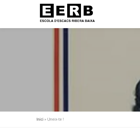
Inici
»
Uneix-te !