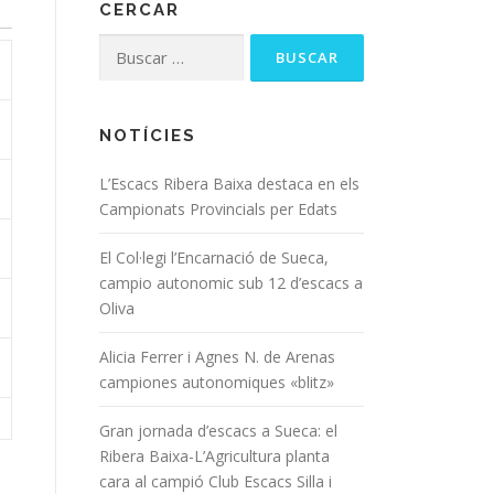
CERCAR
NOTÍCIES
L’Escacs Ribera Baixa destaca en els
Campionats Provincials per Edats
El Col·legi l’Encarnació de Sueca,
campio autonomic sub 12 d’escacs a
Oliva
Alicia Ferrer i Agnes N. de Arenas
campiones autonomiques «blitz»
Gran jornada d’escacs a Sueca: el
Ribera Baixa-L’Agricultura planta
cara al campió Club Escacs Silla i