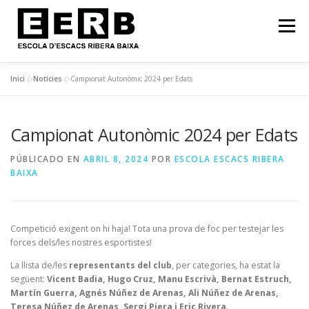
Menú
Inici
»
Notícies
»
Campionat Autonòmic 2024 per Edats
INICI
FILOSOFIA
NOTÍCIES
Campionat Autonòmic 2024 per Edats
CURS 2025-2026: HORARI!
EERB EN IMATGES
PÚBLICADO EN
ABRIL 8, 2024
POR
ESCOLA ESCACS RIBERA
BAIXA
CONTACTE
Competició exigent on hi haja! Tota una prova de foc per testejar les
forces dels/les nostres esportistes!
La llista de/les
representants del club
, per categories, ha estat la
següent:
Vicent Badia, Hugo Cruz, Manu Escrivà, Bernat Estruch,
Martín Guerra, Agnés Núñez de Arenas, Ali Núñez de Arenas,
Teresa Núñez de Arenas, Sergi Piera i Eric Rivera
.