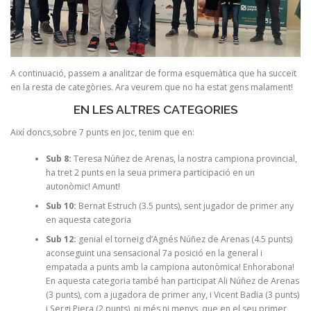
A continuació, passem a analitzar de forma esquemàtica que ha succeït
en la resta de categòries. Ara veurem que no ha estat gens malament!
EN LES ALTRES CATEGORIES
Així doncs,sobre 7 punts en joc, tenim que en:
Sub 8:
Teresa Núñez de Arenas, la nostra campiona provincial,
ha tret 2 punts en la seua primera participació en un
autonòmic! Amunt!
Sub 10:
Bernat Estruch (3.5 punts), sent jugador de primer any
en aquesta categoria
Sub 12:
genial el torneig d’Agnés Núñez de Arenas (4.5 punts)
aconseguint una sensacional 7a posició en la general i
empatada a punts amb la campiona autonòmica! Enhorabona!
En aquesta categoria també han participat Ali Núñez de Arenas
(3 punts), com a jugadora de primer any, i Vicent Badia (3 punts)
i Sergi Piera (2 punts), ni més ni menys, que en el seu primer