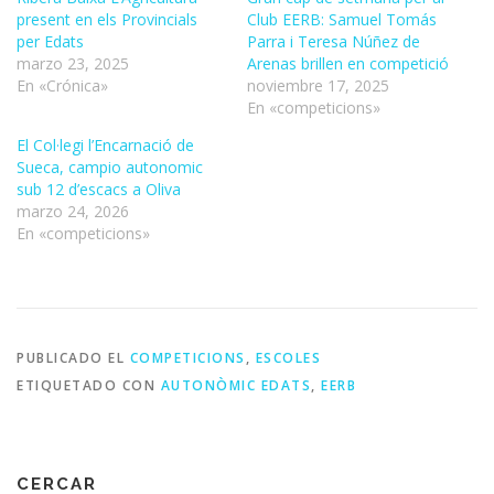
present en els Provincials
Club EERB: Samuel Tomás
per Edats
Parra i Teresa Núñez de
marzo 23, 2025
Arenas brillen en competició
En «Crónica»
noviembre 17, 2025
En «competicions»
El Col·legi l’Encarnació de
Sueca, campio autonomic
sub 12 d’escacs a Oliva
marzo 24, 2026
En «competicions»
PUBLICADO EL
COMPETICIONS
,
ESCOLES
ETIQUETADO CON
AUTONÒMIC EDATS
,
EERB
CERCAR