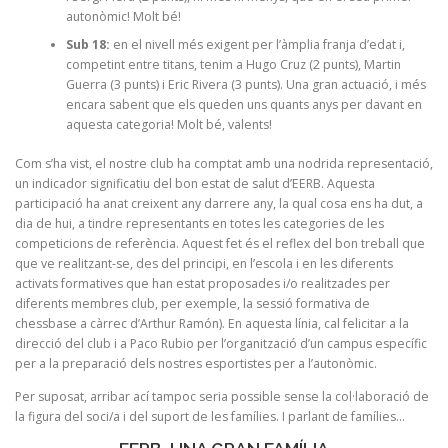
autonòmic! Molt bé!
Sub 18:
en el nivell més exigent per l’àmplia franja d’edat i,
competint entre titans, tenim a Hugo Cruz (2 punts), Martin
Guerra (3 punts) i Eric Rivera (3 punts). Una gran actuació, i més
encara sabent que els queden uns quants anys per davant en
aquesta categoria! Molt bé, valents!
Com s’ha vist, el nostre club ha comptat amb una nodrida representació,
un indicador significatiu del bon estat de salut d’EERB. Aquesta
participació ha anat creixent any darrere any, la qual cosa ens ha dut, a
dia de hui, a tindre representants en totes les categories de les
competicions de referència. Aquest fet és el reflex del bon treball que
que ve realitzant-se, des del principi, en l’escola i en les diferents
activats formatives que han estat proposades i/o realitzades per
diferents membres club, per exemple, la sessió formativa de
chessbase a càrrec d’Arthur Ramón). En aquesta línia, cal felicitar a la
direcció del club i a Paco Rubio per l’organització d’un campus específic
per a la preparació dels nostres esportistes per a l’autonòmic.
Per suposat, arribar ací tampoc seria possible sense la col·laboració de
la figura del soci/a i del suport de les famílies. I parlant de famílies…