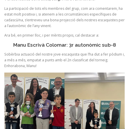
La participació de tots els membres del grup, com ara comentarem, ha
estat molt positiva i, si atenem a les circumstàncies específiques de
cadascú/na, s’entreveu una bona projecció dels nostres escaquistes per
a l’autonòmic de l’any vinent.
Ara bé, en primer lloc, i per mèrits propis, cal destacar a:
Manu Escrivà Colomar: 3r autonòmic sub-8
Sobèrbia actuació del nostre jove escaquista que l’ha dut a fer pòdium i,
a més a més, empatat a punts amb el 2n classificat del torneig.
Enhorabona, Manu!