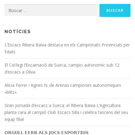
NOTÍCIES
L’Escacs Ribera Baixa destaca en els Campionats Provincials per
Edats
El Col·legi l’Encarnació de Sueca, campio autonomic sub 12
d’escacs a Oliva
Alicia Ferrer i Agnes N. de Arenas campiones autonomiques
«blitz»
Gran jornada d’escacs a Sueca: el Ribera Baixa-L’Agricultura
planta cara al campió Club Escacs Silla i celebra l’ascens del seu
equip filial
𝗢𝗥𝗚𝗨𝗟𝗟 𝗘𝗘𝗥𝗕 𝗔𝗟𝗦 𝗝𝗢𝗖𝗦 𝗘𝗦𝗣𝗢𝗥𝗧𝗜𝗨𝗦