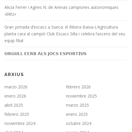
Alicia Ferrer i Agnes N. de Arenas campiones autonomiques
«blitz»
Gran jornada d’escacs a Sueca: el Ribera Baixa-L’Agricultura
planta cara al campió Club Escacs Silla i celebra l’ascens del seu
equip filial
𝗢𝗥𝗚𝗨𝗟𝗟 𝗘𝗘𝗥𝗕 𝗔𝗟𝗦 𝗝𝗢𝗖𝗦 𝗘𝗦𝗣𝗢𝗥𝗧𝗜𝗨𝗦
ARXIUS
marzo 2026
febrero 2026
enero 2026
noviembre 2025
abril 2025
marzo 2025
febrero 2025
enero 2025
noviembre 2024
octubre 2024