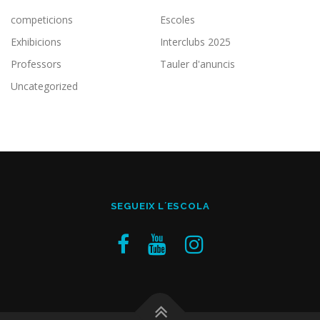
competicions
Escoles
Exhibicions
Interclubs 2025
Professors
Tauler d'anuncis
Uncategorized
SEGUEIX L´ESCOLA