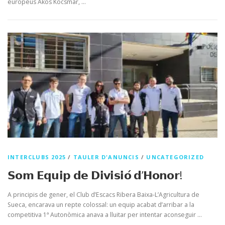
europeus Ákos Kocsmár, …
INTERCLUBS 2025
/
TAULER D'ANUNCIS
/
UNCATEGORIZED
𝗦𝗼𝗺 𝗘𝗾𝘂𝗶𝗽 𝗱𝗲 𝗗𝗶𝘃𝗶𝘀𝗶𝗼́ 𝗱’𝗛𝗼𝗻𝗼𝗿!
A principis de gener, el Club d’Escacs Ribera Baixa-L’Agricultura de
Sueca, encarava un repte colossal: un equip acabat d’arribar a la
competitiva 1ª Autonòmica anava a lluitar per intentar aconseguir …