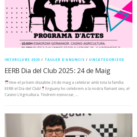
INTERCLUBS 2025
/
TAULER D'ANUNCIS
/
UNCATEGORIZED
EERB Dia del Club 2025: 24 de Maig
Vine el pròxim dissabte 24 de maig a celebrar amb tota la família
EERB el Dia del Club!
Enguany ho celebrem a la nostra flamant seu, el
Casino L’Agricultura. Tindrem esmorzar, …