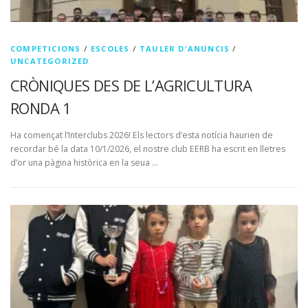
COMPETICIONS
/
ESCOLES
/
TAULER D'ANUNCIS
/
UNCATEGORIZED
CRÒNIQUES DES DE L’AGRICULTURA
RONDA 1
Ha començat l’Interclubs 2026! Els lectors d’esta notícia haurien de
recordar bé la data 10/1/2026, el nostre club EERB ha escrit en lletres
d’or una pàgina històrica en la seua …