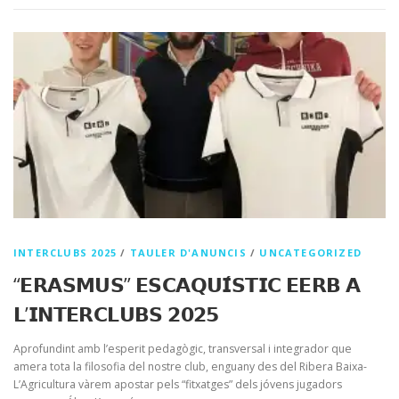
INTERCLUBS 2025
/
TAULER D'ANUNCIS
/
UNCATEGORIZED
“𝗘𝗥𝗔𝗦𝗠𝗨𝗦” 𝗘𝗦𝗖𝗔𝗤𝗨𝗜́𝗦𝗧𝗜𝗖 𝗘𝗘𝗥𝗕 𝗔
𝗟’𝗜𝗡𝗧𝗘𝗥𝗖𝗟𝗨𝗕𝗦 𝟮𝟬𝟮𝟱
Aprofundint amb l’esperit pedagògic, transversal i integrador que
amera tota la filosofia del nostre club, enguany des del Ribera Baixa-
L’Agricultura vàrem apostar pels “fitxatges” dels jóvens jugadors