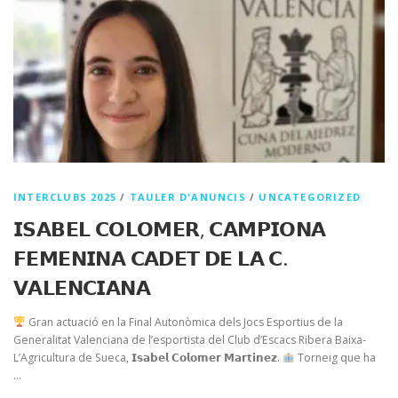
INTERCLUBS 2025
/
TAULER D'ANUNCIS
/
UNCATEGORIZED
𝗜𝗦𝗔𝗕𝗘𝗟 𝗖𝗢𝗟𝗢𝗠𝗘𝗥, 𝗖𝗔𝗠𝗣𝗜𝗢𝗡𝗔
𝗙𝗘𝗠𝗘𝗡𝗜𝗡𝗔 𝗖𝗔𝗗𝗘𝗧 𝗗𝗘 𝗟𝗔 𝗖.
𝗩𝗔𝗟𝗘𝗡𝗖𝗜𝗔𝗡𝗔
Gran actuació en la Final Autonòmica dels Jocs Esportius de la
Generalitat Valenciana de l’esportista del Club d’Escacs Ribera Baixa-
L’Agricultura de Sueca, 𝗜𝘀𝗮𝗯𝗲𝗹 𝗖𝗼𝗹𝗼𝗺𝗲𝗿 𝗠𝗮𝗿𝘁𝗶𝗻𝗲𝘇.
Torneig que ha
…