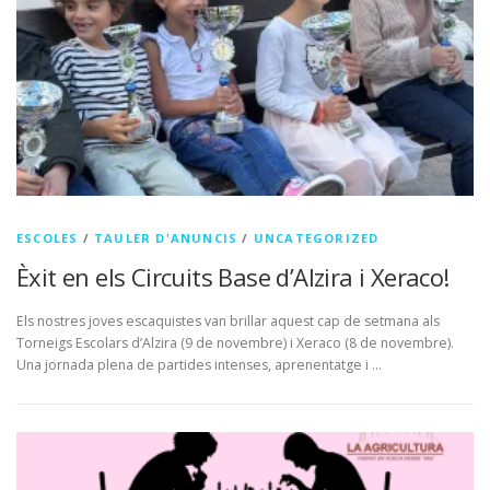
ESCOLES
/
TAULER D'ANUNCIS
/
UNCATEGORIZED
Èxit en els Circuits Base d’Alzira i Xeraco!
Els nostres joves escaquistes van brillar aquest cap de setmana als
Torneigs Escolars d’Alzira (9 de novembre) i Xeraco (8 de novembre).
Una jornada plena de partides intenses, aprenentatge i …