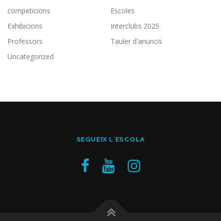
competicions
Escoles
Exhibicions
Interclubs 2025
Professors
Tauler d'anuncis
Uncategorized
SEGUEIX L´ESCOLA