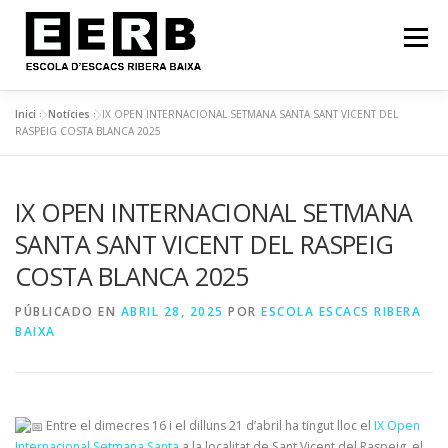
Menú
Inici
»
Notícies
»
IX OPEN INTERNACIONAL SETMANA SANTA SANT VICENT DEL
INICI
FILOSOFIA
NOTÍCIES
RASPEIG COSTA BLANCA 2025
IX OPEN INTERNACIONAL SETMANA
CURS 2025-2026: HORARI!
EERB EN IMATGES
SANTA SANT VICENT DEL RASPEIG
COSTA BLANCA 2025
CONTACTE
PÚBLICADO EN
ABRIL 28, 2025
POR
ESCOLA ESCACS RIBERA
BAIXA
Entre el dimecres 16 i el dilluns 21 d’abril ha tingut lloc el
IX Open
Internacional Setmana Santa
a la localitat de Sant Vicent del Raspeig, el