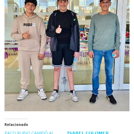
Relacionado
PACO RUBIO CAMPIÓ AL
𝗜𝗦𝗔𝗕𝗘𝗟 𝗖𝗢𝗟𝗢𝗠𝗘𝗥,