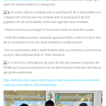
qual s’ha desenrotllat en 2 categories.
El nostre club ha comptat amb la participació de 3 esportistes a la
Categoria B, torneig que ha comptat amb la participació de 225
jugadors de 28 nacionalitats. Estos han sigut els seus resultats:
• Nacho Airós ha aconseguit la 70a posició amb un total de 5 punts.
• Amb els mateixos punts i empatat igual que Nacho amb la posició 63a
de la classificació final, Eric Rivera finalitza a la 80a posició.
• Per la seua banda, Rafa Català finalitza amb uns meritoris 3 punts en la
posició 182a empatat amb el 163é classificat.
A tots tres, enhorabona de part de tots els vostres companys de
l’EERB per la vostra participació en un dels tornejos més durs de tota la
geografia valenciana.
https://info64.org/ix-open-internacional-semana-santa-san-vicente-del-
raspeig-costa-blanca-2025-b/standings