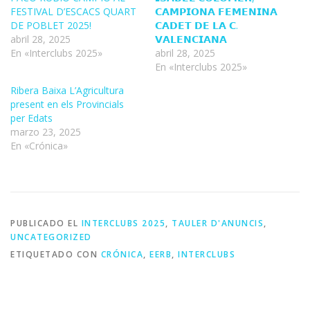
FESTIVAL D’ESCACS QUART
𝗖𝗔𝗠𝗣𝗜𝗢𝗡𝗔 𝗙𝗘𝗠𝗘𝗡𝗜𝗡𝗔
DE POBLET 2025!
𝗖𝗔𝗗𝗘𝗧 𝗗𝗘 𝗟𝗔 𝗖.
abril 28, 2025
𝗩𝗔𝗟𝗘𝗡𝗖𝗜𝗔𝗡𝗔
En «Interclubs 2025»
abril 28, 2025
En «Interclubs 2025»
Ribera Baixa L’Agricultura
present en els Provincials
per Edats
marzo 23, 2025
En «Crónica»
PUBLICADO EL
INTERCLUBS 2025
,
TAULER D'ANUNCIS
,
UNCATEGORIZED
ETIQUETADO CON
CRÓNICA
,
EERB
,
INTERCLUBS