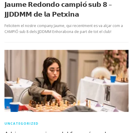
𝗝𝗮𝘂𝗺𝗲 𝗥𝗲𝗱𝗼𝗻𝗱𝗼 𝗰𝗮𝗺𝗽𝗶𝗼́ 𝘀𝘂𝗯 𝟴 –
𝗝𝗝𝗗𝗗𝗠𝗠 𝗱𝗲 𝗹𝗮 𝗣𝗲𝘁𝘅𝗶𝗻𝗮
Felicitem el nostre company Jaume, qui recentment es va alçar com a
CAMPIÓ sub 8 dels JJDDMM Enhorabona de part de tot el club!
UNCATEGORIZED