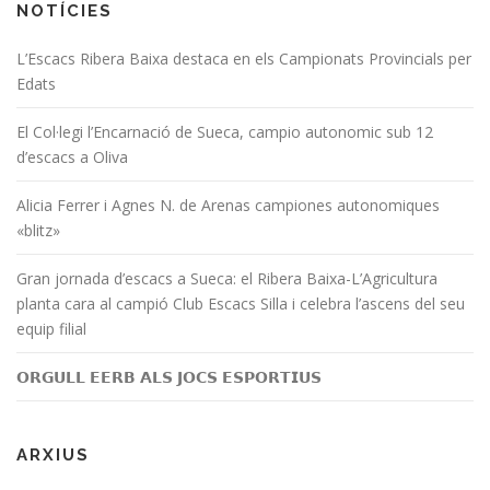
NOTÍCIES
L’Escacs Ribera Baixa destaca en els Campionats Provincials per
Edats
El Col·legi l’Encarnació de Sueca, campio autonomic sub 12
d’escacs a Oliva
Alicia Ferrer i Agnes N. de Arenas campiones autonomiques
«blitz»
Gran jornada d’escacs a Sueca: el Ribera Baixa-L’Agricultura
planta cara al campió Club Escacs Silla i celebra l’ascens del seu
equip filial
𝗢𝗥𝗚𝗨𝗟𝗟 𝗘𝗘𝗥𝗕 𝗔𝗟𝗦 𝗝𝗢𝗖𝗦 𝗘𝗦𝗣𝗢𝗥𝗧𝗜𝗨𝗦
ARXIUS