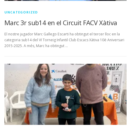
UNCATEGORIZED
Marc 3r sub14 en el Circuit FACV Xàtiva
El nostre jugador Marc Gallego Escarti ha obtingut el tercer lloc en la
categoria sub14 del VI Torneig Infantil Club Escacs Xàtiva 10è Aniversari
2015-2025. A més, Marc ha obtingut …