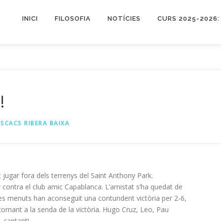
INICI
FILOSOFIA
NOTÍCIES
CURS 2025-2026:
!
SCACS RIBERA BAIXA
 jugar fora dels terrenys del Saint Anthony Park.
ar contra el club amic Capablanca. L’amistat s’ha quedat de
tres menuts han aconseguit una contundent victòria per 2-6,
tornant a la senda de la victòria. Hugo Cruz, Leo, Pau
 cantant!