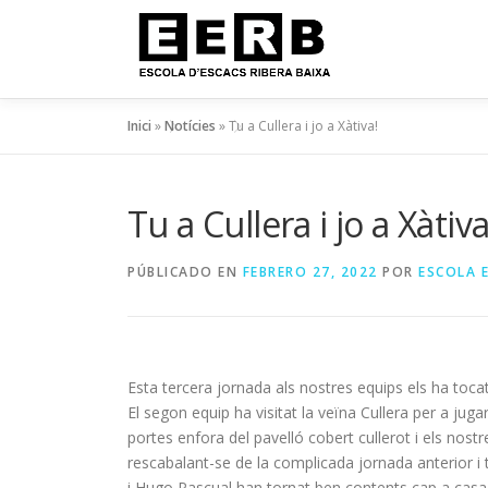
Inici
»
Notícies
»
Tu a Cullera i jo a Xàtiva!
Tu a Cullera i jo a Xàtiva
PÚBLICADO EN
FEBRERO 27, 2022
POR
ESCOLA E
Esta tercera jornada als nostres equips els ha tocat
El segon equip ha visitat la veïna Cullera per a jug
portes enfora del pavelló cobert cullerot i els nos
rescabalant-se de la complicada jornada anterior i 
i Hugo Pascual han tornat ben contents cap a casa,