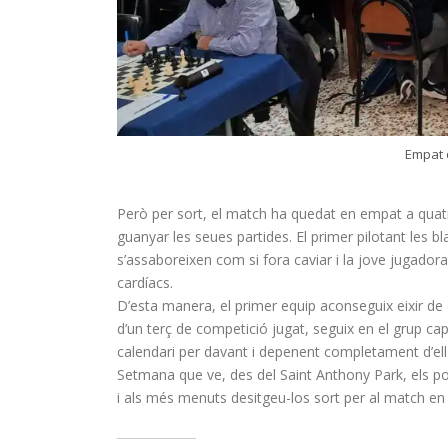
Empat d
Però per sort, el match ha quedat en empat a quat
guanyar les seues partides. El primer pilotant les 
s’assaboreixen com si fora caviar i la jove jugado
cardíacs.
D’esta manera, el primer equip aconseguix eixir de c
d’un terç de competició jugat, seguix en el grup ca
calendari per davant i depenent completament d’ell
Setmana que ve, des del Saint Anthony Park, els po
i als més menuts desitgeu-los sort per al match en