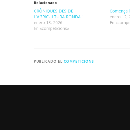
Relacionado
CRÒNIQUES DES DE
Comença l’
L’AGRICULTURA RONDA 1
enero 12, 
enero 13, 2026
En «compe
En «competicions»
PUBLICADO EL
COMPETICIONS