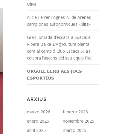
Oliva
Alicia Ferrer i Agnes N. de Arenas
campiones autonomiques «blitz»
Gran jornada d’escacs a Sueca: el
Ribera Baixa-L’Agricultura planta
cara al campió Club Escacs Silla i
celebra l’ascens del seu equip filial
𝗢𝗥𝗚𝗨𝗟𝗟 𝗘𝗘𝗥𝗕 𝗔𝗟𝗦 𝗝𝗢𝗖𝗦
𝗘𝗦𝗣𝗢𝗥𝗧𝗜𝗨𝗦
ARXIUS
marzo 2026
febrero 2026
enero 2026
noviembre 2025
abril 2025
marzo 2025