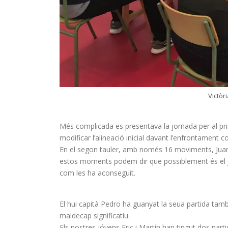
Victòr
Més complicada es presentava la jornada per al pri
modificar l’alineació inicial davant l’enfrontament co
En el segon tauler, amb només 16 moviments, Juanfr
estos moments podem dir que possiblement és el ju
com les ha aconseguit.
El hui capità Pedro ha guanyat la seua partida ta
maldecap significatiu.
Els nostres jóvens Eric i Martín han tingut dos par