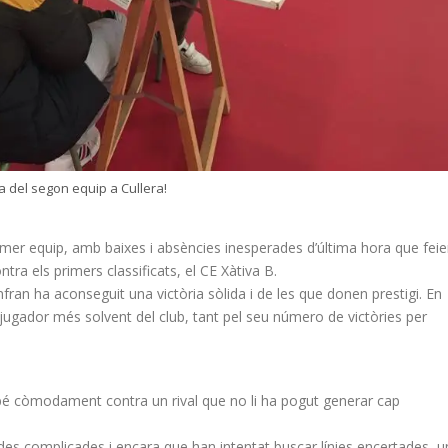
ia del segon equip a Cullera!
mer equip, amb baixes i absències inesperades d’última hora que fei
ntra els primers classificats, el CE Xàtiva B.
an ha aconseguit una victòria sòlida i de les que donen prestigi. En
gador més solvent del club, tant pel seu número de victòries per
mbé còmodament contra un rival que no li ha pogut generar cap
tides complicades i encara que han intentat buscar línies encertades, u