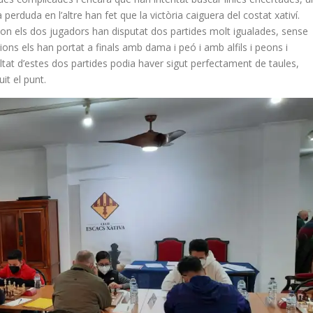
perduda en l’altre han fet que la victòria caiguera del costat xativí.
 on els dos jugadors han disputat dos partides molt igualades, sense
ns els han portat a finals amb dama i peó i amb alfils i peons i
tat d’estes dos partides podia haver sigut perfectament de taules,
it el punt.