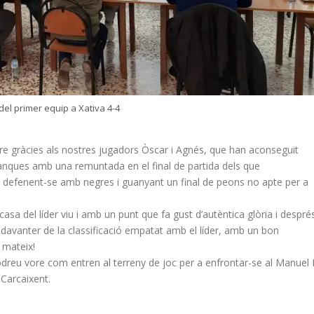
el primer equip a Xativa 4-4
re gràcies als nostres jugadors Òscar i Agnés, que han aconseguit
blanques amb una remuntada en el final de partida dels que
ra defenent-se amb negres i guanyant un final de peons no apte per a
asa del líder viu i amb un punt que fa gust d’autèntica glòria i despré
pdavanter de la classificació empatat amb el líder, amb un bon
 mateix!
dreu vore com entren al terreny de joc per a enfrontar-se al Manuel
 Carcaixent.