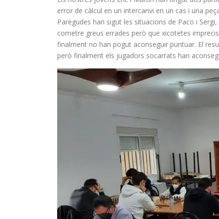
error de càlcul en un intercanvi en un cas i una peça 
Paregudes han sigut les situacions de Paco i Sergi,
cometre greus errades però que xicotetes imprecisio
finalment no han pogut aconseguir puntuar. El resul
però finalment els jugadors socarrats han aconsegu