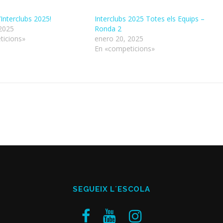
Interclubs 2025!
Interclubs 2025 Totes els Equips –
2025
Ronda 2
ticions»
enero 20, 2025
En «competicions»
SEGUEIX L´ESCOLA