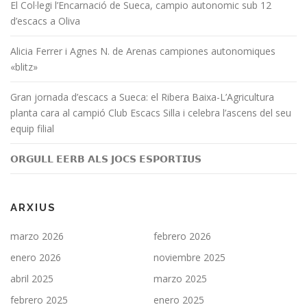
El Col·legi l’Encarnació de Sueca, campio autonomic sub 12
d’escacs a Oliva
Alicia Ferrer i Agnes N. de Arenas campiones autonomiques
«blitz»
Gran jornada d’escacs a Sueca: el Ribera Baixa-L’Agricultura
planta cara al campió Club Escacs Silla i celebra l’ascens del seu
equip filial
𝗢𝗥𝗚𝗨𝗟𝗟 𝗘𝗘𝗥𝗕 𝗔𝗟𝗦 𝗝𝗢𝗖𝗦 𝗘𝗦𝗣𝗢𝗥𝗧𝗜𝗨𝗦
ARXIUS
marzo 2026
febrero 2026
enero 2026
noviembre 2025
abril 2025
marzo 2025
febrero 2025
enero 2025