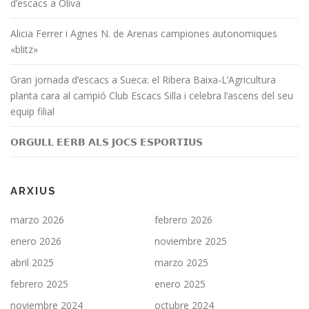
d’escacs a Oliva
Alicia Ferrer i Agnes N. de Arenas campiones autonomiques
«blitz»
Gran jornada d’escacs a Sueca: el Ribera Baixa-L’Agricultura
planta cara al campió Club Escacs Silla i celebra l’ascens del seu
equip filial
𝗢𝗥𝗚𝗨𝗟𝗟 𝗘𝗘𝗥𝗕 𝗔𝗟𝗦 𝗝𝗢𝗖𝗦 𝗘𝗦𝗣𝗢𝗥𝗧𝗜𝗨𝗦
ARXIUS
marzo 2026
febrero 2026
enero 2026
noviembre 2025
abril 2025
marzo 2025
febrero 2025
enero 2025
noviembre 2024
octubre 2024