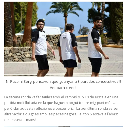
Ni Paco ni Sergi pensaven que guanyaria 3 partides consecutives!!!
Ver para creer!!!
La setena ronda va fer taules amb el campió sub 10 de Biscaia en una
partida molt lluitada en la que haguera pogut traure mig punt més ….
però clar aquesta reflexió és a posteriori…. La penúltima ronda va ser
altra victòria d´Agnes amb les peces negres… el top 5 estava a l´abast
de les seues mans!