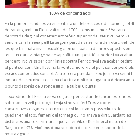
100% de concentració!
En la primera ronda es va enfrontar a un dels «cocos » del torneig , el 4t
de ranking amb un Elo al voltant de 1700….gens malament! Va caure
derrotada degut al coneixement teòric superior del seu rival però va
vendre cara la seua pell! La segona partida va ser una derrota cruel i de
les que fan mal a nivell psicològic, en una batalla d´enrocs opostos on
tenia un clar avantatge va desaprofitar una posició superior i va acabar
perdent . No va saber obrir línies contra l´enroc rival i va acabar cedint
el punt sencer… Una llastima la veritat, mereixia el punt sencer però els
escacs competitius són així. A la tercera partida el seu joc no va ser ni l
´ombra del seu nivell real, una obertura molt mal jugada la deixava amb
0 punts després de 3 rondes!!! si llegiu be! 0 punts!
L´expedició de l´Escola es va conjurar per tractar de tancar les ferides
sobretot a nivell psicològic i vaja si ho van fer! Tres victòries
consecutives d´Agnes la tornaren a col.locar amb possibilitats de
quedar en el top5 femení del torneig! qui ho anava a dir! Guardant les
distàncies una cosa similar al que va fer Viktor Korchnoi al match de
Baguio de 1978! Això ens dona una idea del caracter lluitador de la
nostra Agnes!