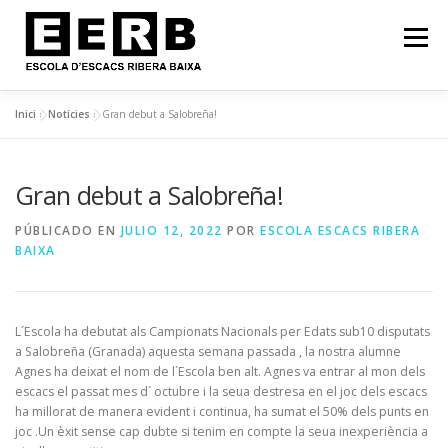
Menú
Inici
»
Notícies
»
Gran debut a Salobreña!
INICI
FILOSOFIA
NOTÍCIES
Gran debut a Salobreña!
CURS 2025-2026: HORARI!
EERB EN IMATGES
PÚBLICADO EN
JULIO 12, 2022
POR
ESCOLA ESCACS RIBERA
BAIXA
CONTACTE
L´Escola ha debutat als Campionats Nacionals per Edats sub10 disputats
a Salobreña (Granada) aquesta semana passada , la nostra alumne
Agnes ha deixat el nom de l´Escola ben alt. Agnes va entrar al mon dels
escacs el passat mes d´ octubre i la seua destresa en el joc dels escacs
ha millorat de manera evident i continua, ha sumat el 50% dels punts en
joc .Un èxit sense cap dubte si tenim en compte la seua inexperiència a