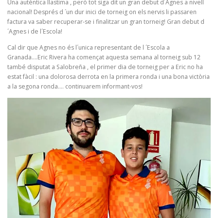
Una autèntica llastima , però tot siga dit un gran debut d´Agnes a nivell
nacional! Després d ´un dur inici de torneig on els nervis li passaren
factura va saber recuperar-se i finalitzar un gran torneig! Gran debut d
´Agnes i de l´Escola!
Cal dir que Agnes no és l´unica representant de l ´Escola a
Granada….Eric Rivera ha començat aquesta semana al torneig sub 12
també disputat a Salobreña , el primer dia de torneig per a Eric no ha
estat fàcil : una dolorosa derrota en la primera ronda i una bona victòria
a la segona ronda…. continuarem informant-vos!