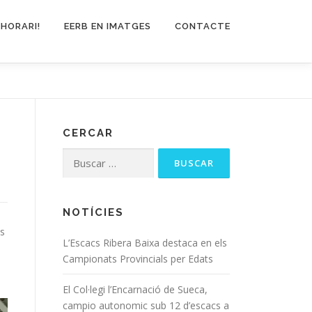
 HORARI!
EERB EN IMATGES
CONTACTE
CERCAR
NOTÍCIES
es
L’Escacs Ribera Baixa destaca en els
Campionats Provincials per Edats
El Col·legi l’Encarnació de Sueca,
campio autonomic sub 12 d’escacs a