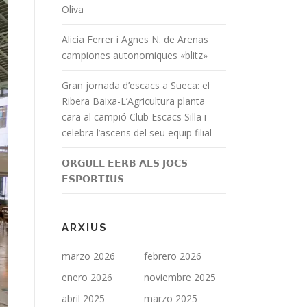
Oliva
Alicia Ferrer i Agnes N. de Arenas
campiones autonomiques «blitz»
Gran jornada d’escacs a Sueca: el
Ribera Baixa-L’Agricultura planta
cara al campió Club Escacs Silla i
celebra l’ascens del seu equip filial
𝗢𝗥𝗚𝗨𝗟𝗟 𝗘𝗘𝗥𝗕 𝗔𝗟𝗦 𝗝𝗢𝗖𝗦
𝗘𝗦𝗣𝗢𝗥𝗧𝗜𝗨𝗦
ARXIUS
marzo 2026
febrero 2026
enero 2026
noviembre 2025
abril 2025
marzo 2025