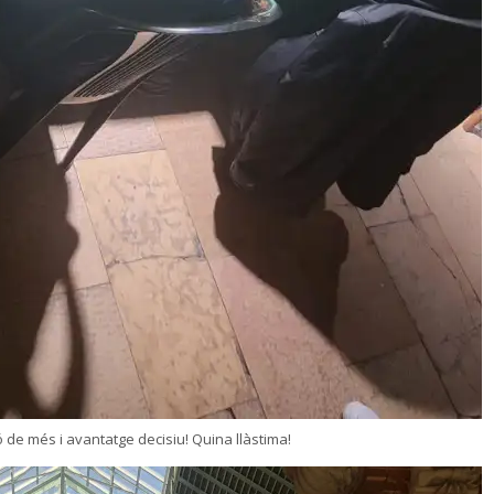
de més i avantatge decisiu! Quina llàstima!