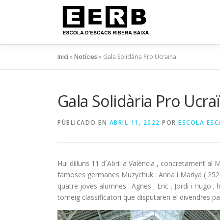
Inici
»
Notícies
»
Gala Solidària Pro Ucraïna
Gala Solidària Pro Ucra
PÚBLICADO EN
ABRIL 11, 2022
POR
ESCOLA ESC
Hui dilluns 11 d´Abril a València , concretament al 
famoses germanes Muzychuk : Anna i Mariya ( 2529 i
quatre joves alumnes : Agnes , Eric , Jordi i Hugo ;
torneig classificatori que disputaren el divendres pa