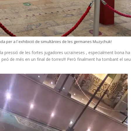
iada per a l´exhibició de simultànies de les germanes Muzychuk!
la pressió de les fortes jugadores ucraïneses , especialment bona ha
 peó de més en un final de torres!!! Però finalment ha tombant el seu