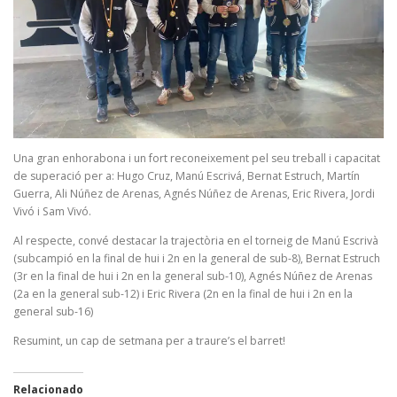
Una gran enhorabona i un fort reconeixement pel seu treball i capacitat
de superació per a: Hugo Cruz, Manú Escrivá, Bernat Estruch, Martín
Guerra, Ali Núñez de Arenas, Agnés Núñez de Arenas, Eric Rivera, Jordi
Vivó i Sam Vivó.
Al respecte, convé destacar la trajectòria en el torneig de Manú Escrivà
(subcampió en la final de hui i 2n en la general de sub-8), Bernat Estruch
(3r en la final de hui i 2n en la general sub-10), Agnés Núñez de Arenas
(2a en la general sub-12) i Eric Rivera (2n en la final de hui i 2n en la
general sub-16)
Resumint, un cap de setmana per a traure’s el barret!
Relacionado