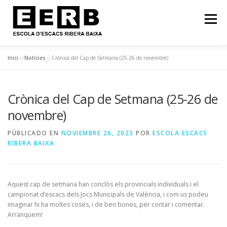
Menú
Inici
»
Notícies
»
Crònica del Cap de Setmana (25-26 de novembre)
INICI
FILOSOFIA
NOTÍCIES
Crònica del Cap de Setmana (25-26 de
CURS 2025-2026: HORARI!
EERB EN IMATGES
novembre)
PÚBLICADO EN
NOVIEMBRE 26, 2023
POR
ESCOLA ESCACS
CONTACTE
RIBERA BAIXA
Aquest cap de setmana han conclòs els provincials individuals i el
campionat d’escacs dels Jocs Municipals de València, i com us podeu
imaginar hi ha moltes coses, i de ben bones, per contar i comentar.
Arranquem!