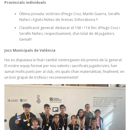
Provincials individuals
Última jornada: victòries d’Hugo Cruz, Martín Guerra, Serafín
Núñez i Agnés Núñez de Arenas. Enhorabona !!
Classificació general: destacar el 10é i 11é lloc d’Hugo Cruz i
Serafín Núñez, respectivament, d’un total de 46 jugadors.
Genial!!
Jocs Municipals de València
Hui es disputava la final i també s’entregaven els premis de la general.
El nostre equip format per nou valents i sacrificats jugadors/es, han
sumat molts punts per al club, els quals s’han materialitzat, finalment, en
un bon grapat de trofeus i reconeixements!!