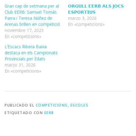
Gran cap de setmana per al
𝗢𝗥𝗚𝗨𝗟𝗟 𝗘𝗘𝗥𝗕 𝗔𝗟𝗦 𝗝𝗢𝗖𝗦
Club EERB: Samuel Tomás
𝗘𝗦𝗣𝗢𝗥𝗧𝗜𝗨𝗦
Parra i Teresa Núñez de
marzo 3, 2026
Arenas brillen en competició
En «competicions»
noviembre 17, 2025
En «competicions»
L’Escacs Ribera Baixa
destaca en els Campionats
Provincials per Edats
marzo 31, 2026
En «competicions»
PUBLICADO EL
COMPETICIONS
,
ESCOLES
ETIQUETADO CON
EERB