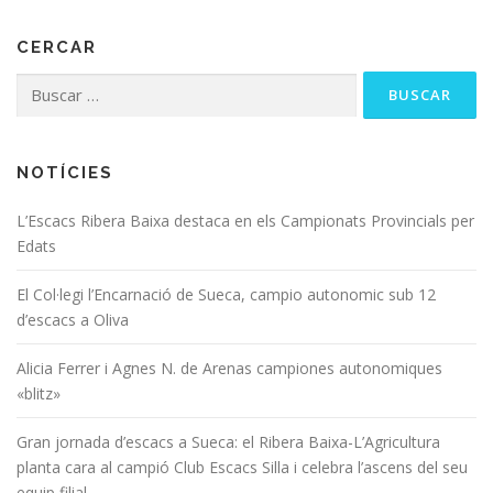
CERCAR
NOTÍCIES
L’Escacs Ribera Baixa destaca en els Campionats Provincials per
Edats
El Col·legi l’Encarnació de Sueca, campio autonomic sub 12
d’escacs a Oliva
Alicia Ferrer i Agnes N. de Arenas campiones autonomiques
«blitz»
Gran jornada d’escacs a Sueca: el Ribera Baixa-L’Agricultura
planta cara al campió Club Escacs Silla i celebra l’ascens del seu
equip filial