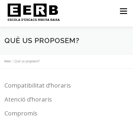
Menú
INICI
FILOSOFIA
NOTÍCIES
QUÈ US PROPOSEM?
CURS 2025-2026: HORARI!
EERB EN IMATGES
Inici
»
Què us proposem?
CONTACTE
Compatibilitat d’horaris
Atenció d’horaris
Compromís